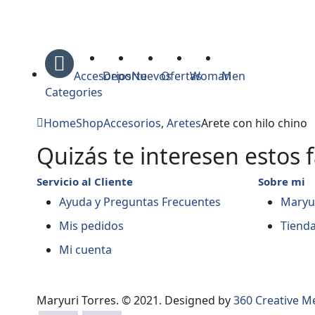
Accesorios
Deporte
Nuevos
Ofertas
Woman
Men
Categories
Home
Shop
Accesorios
,
Aretes
Arete con hilo chino
Quizás te interesen estos 
Servicio al Cliente
Sobre mi
Ayuda y Preguntas Frecuentes
Maryur
Mis pedidos
Tiend
Mi cuenta
Maryuri Torres. © 2021. Designed by
360 Creative M