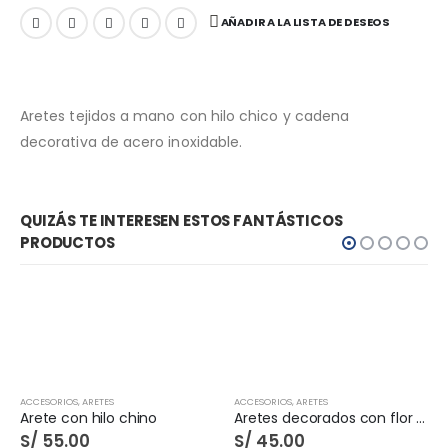
AÑADIR A LA LISTA DE DESEOS
Aretes tejidos a mano con hilo chico y cadena
decorativa de acero inoxidable.
QUIZÁS TE INTERESEN ESTOS FANTÁSTICOS
PRODUCTOS
ACCESORIOS
,
ARETES
ACCESORIOS
,
ARETES
Arete con hilo chino
Aretes decorados con flor e hilos de seda
S/
55.00
S/
45.00