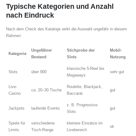
Typische Kategorien und Anzahl
nach Eindruck
Nach dem Check des Katalogs wirkt die Auswahl ungefähr in diesem
Rahmen:
Ungefährer
Stichprobe der
Mobil-
Kategorie
Bestand
Slots
Nutzung
klassische 5-Reel bis
Slots
über 900
sehr gut
Megaways
Live-
Roulette, Blackjack,
ca. 20–30 Tische
gut
Casino
Baccarat
z. B. Progressive
Jackpots
laufende Events
gut
Slots
Spiele für
verschiedene
kleinere Einsätze im
ok
Limits
Tisch-Range
Livebereich