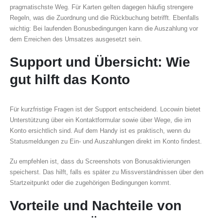
pragmatischste Weg. Für Karten gelten dagegen häufig strengere
Regeln, was die Zuordnung und die Rückbuchung betrifft. Ebenfalls
wichtig: Bei laufenden Bonusbedingungen kann die Auszahlung vor
dem Erreichen des Umsatzes ausgesetzt sein.
Support und Übersicht: Wie
gut hilft das Konto
Für kurzfristige Fragen ist der Support entscheidend. Locowin bietet
Unterstützung über ein Kontaktformular sowie über Wege, die im
Konto ersichtlich sind. Auf dem Handy ist es praktisch, wenn du
Statusmeldungen zu Ein- und Auszahlungen direkt im Konto findest.
Zu empfehlen ist, dass du Screenshots von Bonusaktivierungen
speicherst. Das hilft, falls es später zu Missverständnissen über den
Startzeitpunkt oder die zugehörigen Bedingungen kommt.
Vorteile und Nachteile von