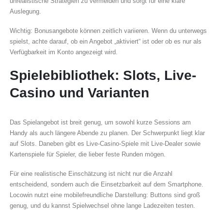
unrealistische Strategien zu vermeiden und sorgt für eine klare
Auslegung.
Wichtig: Bonusangebote können zeitlich variieren. Wenn du unterwegs
spielst, achte darauf, ob ein Angebot „aktiviert“ ist oder ob es nur als
Verfügbarkeit im Konto angezeigt wird.
Spielebibliothek: Slots, Live-
Casino und Varianten
Das Spielangebot ist breit genug, um sowohl kurze Sessions am
Handy als auch längere Abende zu planen. Der Schwerpunkt liegt klar
auf Slots. Daneben gibt es Live-Casino-Spiele mit Live-Dealer sowie
Kartenspiele für Spieler, die lieber feste Runden mögen.
Für eine realistische Einschätzung ist nicht nur die Anzahl
entscheidend, sondern auch die Einsetzbarkeit auf dem Smartphone.
Locowin nutzt eine mobilefreundliche Darstellung: Buttons sind groß
genug, und du kannst Spielwechsel ohne lange Ladezeiten testen.