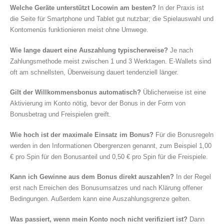
Welche Geräte unterstützt Locowin am besten?
In der Praxis ist
die Seite für Smartphone und Tablet gut nutzbar; die Spielauswahl und
Kontomenüs funktionieren meist ohne Umwege.
Wie lange dauert eine Auszahlung typischerweise?
Je nach
Zahlungsmethode meist zwischen 1 und 3 Werktagen. E-Wallets sind
oft am schnellsten, Überweisung dauert tendenziell länger.
Gilt der Willkommensbonus automatisch?
Üblicherweise ist eine
Aktivierung im Konto nötig, bevor der Bonus in der Form von
Bonusbetrag und Freispielen greift.
Wie hoch ist der maximale Einsatz im Bonus?
Für die Bonusregeln
werden in den Informationen Obergrenzen genannt, zum Beispiel 1,00
€ pro Spin für den Bonusanteil und 0,50 € pro Spin für die Freispiele.
Kann ich Gewinne aus dem Bonus direkt auszahlen?
In der Regel
erst nach Erreichen des Bonusumsatzes und nach Klärung offener
Bedingungen. Außerdem kann eine Auszahlungsgrenze gelten.
Was passiert, wenn mein Konto noch nicht verifiziert ist?
Dann