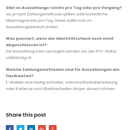
Gibt es Auszahlungs-Limits pro Tag oder pro Vorgang?
Ja, je nach Zahlungsmethode gelten unterschiedliche
Maximalgrenzen pro Tag. Diese sollte man im
Auszahlungsbereich prüfen.
Was passiert, wenn der Identitätscheck noch nicht
abgeschlossen ist?
Die Auszahlung kann verzögert werden, bis der KYC-Status
vollständig ist.
Welche Zahlungsmethoden sind für Auszahlungen am
flexibelsten?
E-Wallets sind häufig schneller, während Banküberweisung
oder Karten je nach Banklaufzeiten länger dauern können.
Share this post