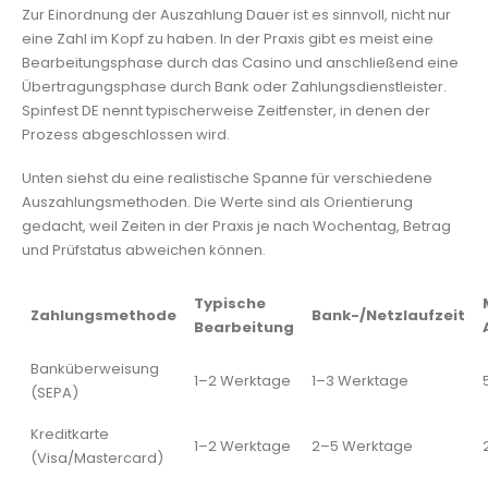
Zur Einordnung der Auszahlung Dauer ist es sinnvoll, nicht nur
eine Zahl im Kopf zu haben. In der Praxis gibt es meist eine
Bearbeitungsphase durch das Casino und anschließend eine
Übertragungsphase durch Bank oder Zahlungsdienstleister.
Spinfest DE nennt typischerweise Zeitfenster, in denen der
Prozess abgeschlossen wird.
Unten siehst du eine realistische Spanne für verschiedene
Auszahlungsmethoden. Die Werte sind als Orientierung
gedacht, weil Zeiten in der Praxis je nach Wochentag, Betrag
und Prüfstatus abweichen können.
Typische
Zahlungsmethode
Bank-/Netzlaufzeit
Bearbeitung
Banküberweisung
1–2 Werktage
1–3 Werktage
(SEPA)
Kreditkarte
1–2 Werktage
2–5 Werktage
(Visa/Mastercard)