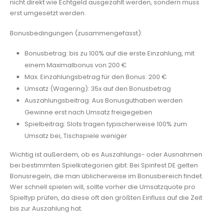
nicht direkt wie Echtgeld ausgezahlt werden, sondern muss
erst umgesetzt werden.
Bonusbedingungen (zusammengefasst):
Bonusbetrag: bis zu 100% auf die erste Einzahlung, mit
einem Maximalbonus von 200 €
Max. Einzahlungsbetrag für den Bonus: 200 €
Umsatz (Wagering): 35x auf den Bonusbetrag
Auszahlungsbeitrag: Aus Bonusguthaben werden
Gewinne erst nach Umsatz freigegeben
Spielbeitrag: Slots tragen typischerweise 100% zum
Umsatz bei, Tischspiele weniger
Wichtig ist außerdem, ob es Auszahlungs- oder Ausnahmen
bei bestimmten Spielkategorien gibt. Bei Spinfest DE gelten
Bonusregeln, die man üblicherweise im Bonusbereich findet.
Wer schnell spielen will, sollte vorher die Umsatzquote pro
Spieltyp prüfen, da diese oft den größten Einfluss auf die Zeit
bis zur Auszahlung hat.