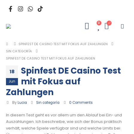
0
SPINFEST DE CASINO TEST MIT FOKUS AUF ZAHLUNGEN
SIN CATEGORÍA
SPINFEST DE CASINO TEST MIT FOKUS AUF ZAHLUNGEN
Spinfest DE Casino Test
18
mit Fokus auf
Jun
Zahlungen
By
Lucia
Sin categoría
0 Comments
In diesem Test geht es vor allem um den Ablauf bei Ein- und
Auszahlungen. Ich beschreibe, wie sich der Bonus praktisch
verhält, welche Spiele verfügbar sind und welche Limits bei