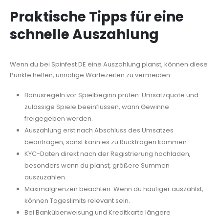
Praktische Tipps für eine
schnelle Auszahlung
Wenn du bei Spinfest DE eine Auszahlung planst, können diese
Punkte helfen, unnötige Wartezeiten zu vermeiden:
Bonusregeln vor Spielbeginn prüfen: Umsatzquote und
zulässige Spiele beeinflussen, wann Gewinne
freigegeben werden.
Auszahlung erst nach Abschluss des Umsatzes
beantragen, sonst kann es zu Rückfragen kommen.
KYC-Daten direkt nach der Registrierung hochladen,
besonders wenn du planst, größere Summen
auszuzahlen.
Maximalgrenzen beachten: Wenn du häufiger auszahlst,
können Tageslimits relevant sein.
Bei Banküberweisung und Kreditkarte längere