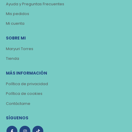
Ayuda y Preguntas Frecuentes
Mis pedidos
Mi cuenta
SOBRE MI
Maryuri Torres
Tienda
MÁS INFORMACIÓN
Política de privacidad
Política de cookies
Contáctame
SÍGUENOS