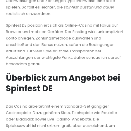
Überweisungen und Zahlungen typischerweise eine Rolle
spielen. So fällt es leichter, die
spinfest auszahlung dauer
realistisch einzuordnen.
Spinfest DE positioniert sich als Online-Casino mit Fokus auf
Browser und mobilen Geräten. Der Einstieg wirkt unkompliziert:
Konto anlegen, Zahlungsmethode auswählen und
anschließend den Bonus nutzen, sofern die Bedingungen
erfüllt sind. Für viele Spieler ist die Transparenz bei
Auszahlungen der wichtigste Punkt, daher schaue ich darauf
besonders genau.
Überblick zum Angebot bei
Spinfest DE
Das Casino arbeitet mit einem Standard-Set gängiger
Casinospiele. Dazu gehören Slots, Tischspiele wie Roulette
oder Blackjack sowie Live-Casino-Angebote. Die
Spielauswahl ist nicht extrem groß, aber ausreichend, um