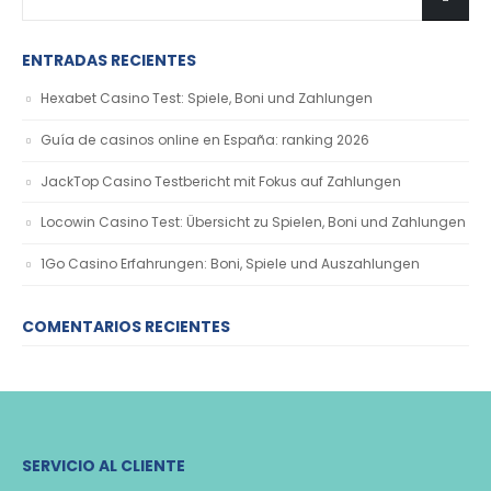
ENTRADAS RECIENTES
Hexabet Casino Test: Spiele, Boni und Zahlungen
Guía de casinos online en España: ranking 2026
JackTop Casino Testbericht mit Fokus auf Zahlungen
Locowin Casino Test: Übersicht zu Spielen, Boni und Zahlungen
1Go Casino Erfahrungen: Boni, Spiele und Auszahlungen
COMENTARIOS RECIENTES
SERVICIO AL CLIENTE