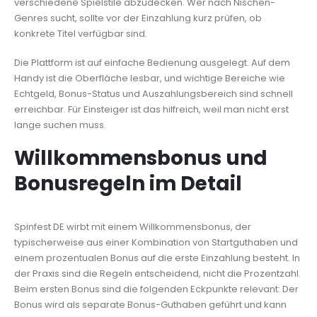
verschiedene Spielstile abzudecken. Wer nach Nischen-
Genres sucht, sollte vor der Einzahlung kurz prüfen, ob
konkrete Titel verfügbar sind.
Die Plattform ist auf einfache Bedienung ausgelegt. Auf dem
Handy ist die Oberfläche lesbar, und wichtige Bereiche wie
Echtgeld, Bonus-Status und Auszahlungsbereich sind schnell
erreichbar. Für Einsteiger ist das hilfreich, weil man nicht erst
lange suchen muss.
Willkommensbonus und
Bonusregeln im Detail
Spinfest DE wirbt mit einem Willkommensbonus, der
typischerweise aus einer Kombination von Startguthaben und
einem prozentualen Bonus auf die erste Einzahlung besteht. In
der Praxis sind die Regeln entscheidend, nicht die Prozentzahl.
Beim ersten Bonus sind die folgenden Eckpunkte relevant: Der
Bonus wird als separate Bonus-Guthaben geführt und kann